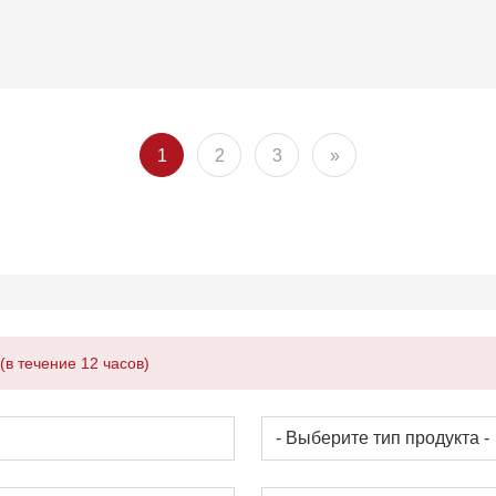
1
2
3
»
в течение 12 часов)