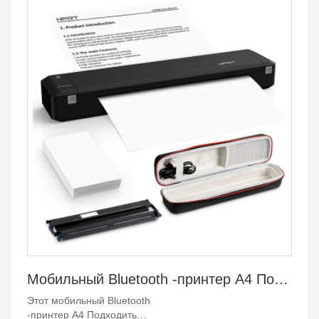
ударопрочный, может хорошо защитить ваш
термопринтер хпрт a4.
[Внутренний ворсовый материал]- Мягкая внутренняя
подкладка для защиты принтера от царапин и вмятин.
Как бы его ни трясло и не бросало, мягкая внутренняя
часть защищает поверхность принтера и сохраняет его
блестящим, как новый.
[Сверхбольшая емкость]-с размером 12,2*4,3*3,7
дюйма вы можете поместиться в 1 принтер, 3-4 рулона
бумаги, 1 USB-кабель и 1 адаптер.
[Легко носить с собой] - Прочная ручка для переноски
позволяет легко брать его с собой, чтобы вы могли
нести принтер в офис, во время командировки или
путешествия.
Мобильный Bluetooth -принтер A4 Подходить
Этот мобильный Bluetooth
-принтер A4 Подходить