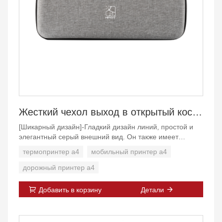
Жесткий чехол выход в открытый космос для мобильного термопринтера HPRT МТ810
[Шикарный дизайн]-Гладкий дизайн линий, простой и
элегантный серый внешний вид. Он также имеет
гладкую и прочную молнию. Модная классика с
термопринтер а4
мобильный принтер а4
застежкой-молнией позволяет легко и просто открывать
и закрывать!
дорожный принтер а4
[Жесткий материал выход в открытый космос]-этот
Добавить в корзину
Детали
портативный чехол изготовлен из высококачественного
выход в открытый космос с прочными и долговечными
характеристиками. Он водонепроницаемый и