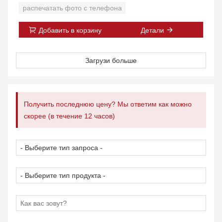
истинный цвет.
распечатать фото с телефона
[Никогда не выцветает]-Поверхность фотографии
автоматически покрывается прозрачной бесцветной
Добавить в корзину
Детали
защитной пленкой, которая эффективно защищает от
пыли, воды, отпечатков пальцев и царапин, а также
делает фотографию новой в течение длительного
Загрузи больше
времени.
Получить последнюю цену? Мы ответим как можно
скорее (в течение 12 часов)