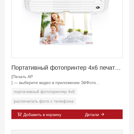
Портативный фотопринтер 4x6 печатает с телефона
[Печать АР
] — выберите видео в приложении ЭйФото
и выберите один кадр, который хотите напечатать.
портативный фотопринтер 4x6
Нажмите АР
, чтобы отсканировать фотографию, появится 15-
распечатать фото с телефона
секундное видео.
Добавить в корзину
Детали
[Простота в использовании] - Простое приложение
«ЭйФото
», обеспечивающее простое представление и