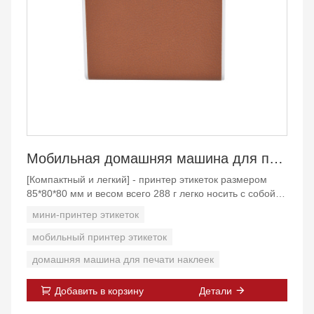
Мобильная домашняя машина для печати этикеток и наклеек
[Компактный и легкий] - принтер этикеток размером
85*80*80 мм и весом всего 288 г легко носить с собой и
легко положить в сумку. А литиевая батарея большой
мини-принтер этикеток
емкости 2600 мАч в этом принтере имеет длительное
время ожидания, что позволяет непрерывно печатать 5
мобильный принтер этикеток
рулонов бумаги после полной зарядки.
домашняя машина для печати наклеек
[Поддержка различных типов бумаги] - Поддержка
Добавить в корзину
Детали
рулона бумаги с черной меткой, этикетки для
ювелирных изделий и этикетки для полки. Ширина